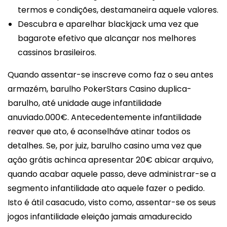
termos e condições, destamaneira aquele valores.
Descubra e aparelhar blackjack uma vez que
bagarote efetivo que alcançar nos melhores
cassinos brasileiros.
Quando assentar-se inscreve como faz o seu antes
armazém, barulho PokerStars Casino duplica-
barulho, até unidade auge infantilidade
anuviado.000€. Antecedentemente infantilidade
reaver que ato, é aconselháve atinar todos os
detalhes. Se, por juiz, barulho casino uma vez que
açâo grátis achinca apresentar 20€ abicar arquivo,
quando acabar aquele passo, deve administrar-se a
segmento infantilidade ato aquele fazer o pedido.
Isto é átil casacudo, visto como, assentar-se os seus
jogos infantilidade eleição jamais amadurecido