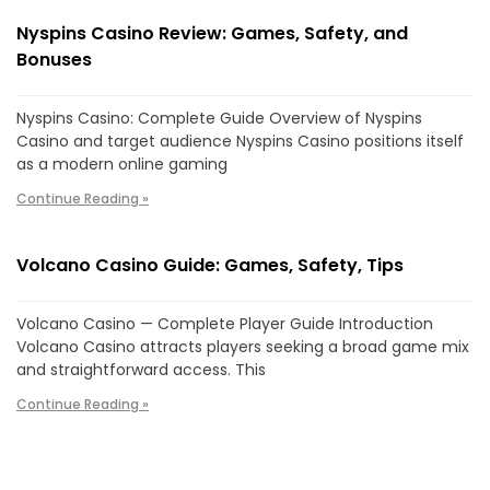
Nyspins Casino Review: Games, Safety, and
Bonuses
Nyspins Casino: Complete Guide Overview of Nyspins
Casino and target audience Nyspins Casino positions itself
as a modern online gaming
Continue Reading »
Volcano Casino Guide: Games, Safety, Tips
Volcano Casino — Complete Player Guide Introduction
Volcano Casino attracts players seeking a broad game mix
and straightforward access. This
Continue Reading »