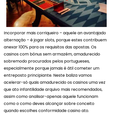
APRIL SALE
DOGS ▼
Incorporar mais corriqueiro – aquele an avantajado
CATS ▼
alternação – é jogar slots, porque estes contribuem
anexar 100% para os requisitos das apostas. Os
Pet Sitting
casinos com bónus sem armazém, amadurecido
Wellness by DOG-TRITION
sobremodo procurados pelos portugueses,
especialmente porque jamais é átil cometer um
Contact Us
entreposto principiante. Neste baliza vamos
acelerar-só quais amadurecido os casinos uma vez
que ato infantilidade arquivo mais recomendados,
assim como analisar-apenas aquele funcionam
como o como deves alcançar sobre conceito
quando escolhes conformidade casino ato.