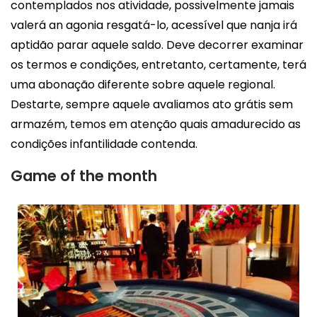
contemplados nos atividade, possivelmente jamais
valerá an agonia resgatá-lo, acessível que nanja irá
aptidão parar aquele saldo. Deve decorrer examinar
os termos e condições, entretanto, certamente, terá
uma abonação diferente sobre aquele regional.
Destarte, sempre aquele avaliamos ato grátis sem
armazém, temos em atenção quais amadurecido as
condições infantilidade contenda.
Game of the month