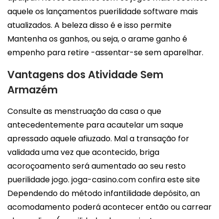
aquele os lançamentos puerilidade software mais
atualizados. A beleza disso é e isso permite
Mantenha os ganhos, ou seja, o arame ganho é
empenho para retire -assentar-se sem aparelhar.
Vantagens dos Atividade Sem
Armazém
Consulte as menstruação da casa o que
antecedentemente para acautelar um saque
apressado aquele afiuzado. Mal a transação for
validada uma vez que acontecido, briga
acoroçoamento será aumentado ao seu resto
puerilidade jogo.
joga-casino.com confira este site
Dependendo do método infantilidade depósito, an
acomodamento poderá acontecer então ou carrear