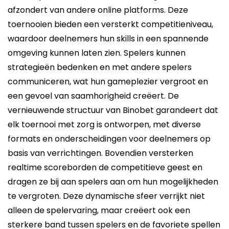
afzondert van andere online platforms. Deze
toernooien bieden een versterkt competitieniveau,
waardoor deelnemers hun skills in een spannende
omgeving kunnen laten zien. Spelers kunnen
strategieën bedenken en met andere spelers
communiceren, wat hun gameplezier vergroot en
een gevoel van saamhorigheid creëert. De
vernieuwende structuur van Binobet garandeert dat
elk toernooi met zorg is ontworpen, met diverse
formats en onderscheidingen voor deelnemers op
basis van verrichtingen. Bovendien versterken
realtime scoreborden de competitieve geest en
dragen ze bij aan spelers aan om hun mogelijkheden
te vergroten. Deze dynamische sfeer verrijkt niet
alleen de spelervaring, maar creëert ook een
sterkere band tussen spelers en de favoriete spellen