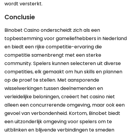
wordt versterkt.
Conclusie
Binobet Casino onderscheidt zich als een
topbestemming voor gameliefhebbers in Nederland
en biedt een rijke competitie-ervaring die
competitie samenbrengt met een sterke
community. Spelers kunnen selecteren uit diverse
competities, elk gemaakt om hun skills en plannen
op de proef te stellen. Met aansporende
wisselwerkingen tussen deelnemenden en
verleidelijke beloningen, creëert het casino niet
alleen een concurrerende omgeving, maar ook een
gevoel van verbondenheid. Kortom, Binobet biedt
een uitzonderlijk omgeving voor spelers om te
uitblinken en blijvende verbindingen te smeden