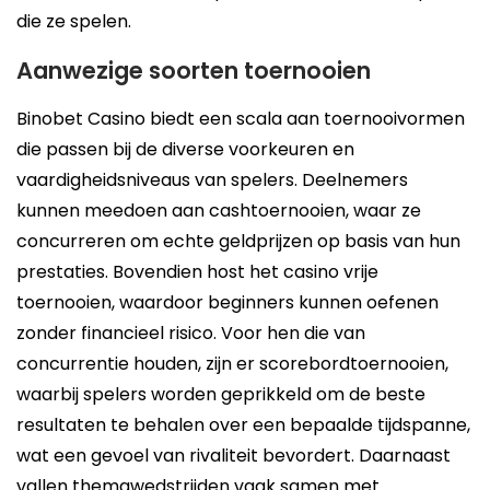
die ze spelen.
Aanwezige soorten toernooien
Binobet Casino biedt een scala aan toernooivormen
die passen bij de diverse voorkeuren en
vaardigheidsniveaus van spelers. Deelnemers
kunnen meedoen aan cashtoernooien, waar ze
concurreren om echte geldprijzen op basis van hun
prestaties. Bovendien host het casino vrije
toernooien, waardoor beginners kunnen oefenen
zonder financieel risico. Voor hen die van
concurrentie houden, zijn er scorebordtoernooien,
waarbij spelers worden geprikkeld om de beste
resultaten te behalen over een bepaalde tijdspanne,
wat een gevoel van rivaliteit bevordert. Daarnaast
vallen themawedstrijden vaak samen met