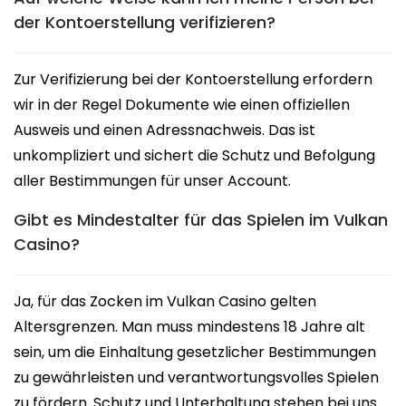
der Kontoerstellung verifizieren?
Zur Verifizierung bei der Kontoerstellung erfordern
wir in der Regel Dokumente wie einen offiziellen
Ausweis und einen Adressnachweis. Das ist
unkompliziert und sichert die Schutz und Befolgung
aller Bestimmungen für unser Account.
Gibt es Mindestalter für das Spielen im Vulkan
Casino?
Ja, für das Zocken im Vulkan Casino gelten
Altersgrenzen. Man muss mindestens 18 Jahre alt
sein, um die Einhaltung gesetzlicher Bestimmungen
zu gewährleisten und verantwortungsvolles Spielen
zu fördern. Schutz und Unterhaltung stehen bei uns