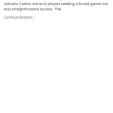
Volcano Casino attracts players seeking a broad game mix
and straightforward access. This
Continue Reading »