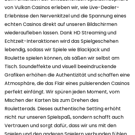
von Vulkan Casinos erleben wir, wie Live-Dealer-
Erlebnisse den Nervenkitzel und die Spannung eines
echten Casinos direkt auf unseren Bildschirmen
wiederaufleben lassen. Dank HD Streaming und
Echtzeit-Interaktionen wird das Spielgeschehen
lebendig, sodass wir Spiele wie Blackjack und
Roulette spielen können, als säßen wir selbst am
Tisch. Soundeffekte und visuell beeindruckende
Grafiken erhöhen die Authentizität und schaffen eine
Atmosphäre, die das Flair eines pulsierenden Casinos
perfekt einfängt. Wir spüren jeden Moment, vom
Mischen der Karten bis zum Drehen des
Rouletterads. Dieses authentische Setting erhöht
nicht nur unseren Spielspaß, sondern schafft auch
Vertrauen und sorgt dafür, dass wir uns mit den
Spielen und den anderen Spielern verbunden fühlen