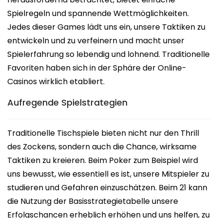
Spielregeln und spannende Wettmöglichkeiten.
Jedes dieser Games lädt uns ein, unsere Taktiken zu
entwickeln und zu verfeinern und macht unser
Spielerfahrung so lebendig und lohnend. Traditionelle
Favoriten haben sich in der Sphäre der Online-
Casinos wirklich etabliert.
Aufregende Spielstrategien
Traditionelle Tischspiele bieten nicht nur den Thrill
des Zockens, sondern auch die Chance, wirksame
Taktiken zu kreieren. Beim Poker zum Beispiel wird
uns bewusst, wie essentiell es ist, unsere Mitspieler zu
studieren und Gefahren einzuschätzen. Beim 21 kann
die Nutzung der Basisstrategietabelle unsere
Erfolgschancen erheblich erhöhen und uns helfen, zu