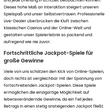
und jede Drehung in Echtzeit beobachten können.
Dieses hohe Maß an Interaktion steigert unseren
Spielspaß und unser Selbstvertrauen. Professionelle
Live-Dealer überbrücken die Kluft zwischen
klassischen Casinos und der Online-Welt und
gestalten unser Spielerlebnis so packend und
aufregend wie nie zuvor.
Fortschrittliche Jackpot-Spiele für
große Gewinne
Viele von uns schätzen den Kick von Online-Spielen,
doch nichts ist vergleichbar mit der Spannung von
fortschreitenden Jackpot-Spielen. Diese Spiele
ermöglichen die einzigartige Möglichkeit auf
lebensverändernde Gewinne, da ein Teil jedes
Betrags in einen stetig ansteigenden Jackpot fließt.