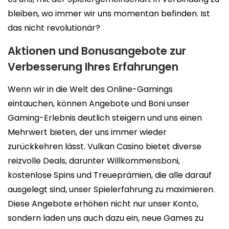
bleiben, wo immer wir uns momentan befinden. Ist
das nicht revolutionär?
Aktionen und Bonusangebote zur
Verbesserung Ihres Erfahrungen
Wenn wir in die Welt des Online-Gamings
eintauchen, können Angebote und Boni unser
Gaming-Erlebnis deutlich steigern und uns einen
Mehrwert bieten, der uns immer wieder
zurückkehren lässt. Vulkan Casino bietet diverse
reizvolle Deals, darunter Willkommensboni,
kostenlose Spins und Treueprämien, die alle darauf
ausgelegt sind, unser Spielerfahrung zu maximieren.
Diese Angebote erhöhen nicht nur unser Konto,
sondern laden uns auch dazu ein, neue Games zu