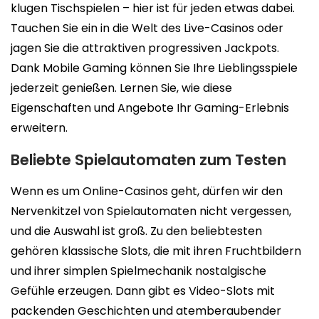
klugen Tischspielen – hier ist für jeden etwas dabei.
Tauchen Sie ein in die Welt des Live-Casinos oder
jagen Sie die attraktiven progressiven Jackpots.
Dank Mobile Gaming können Sie Ihre Lieblingsspiele
jederzeit genießen. Lernen Sie, wie diese
Eigenschaften und Angebote Ihr Gaming-Erlebnis
erweitern.
Beliebte Spielautomaten zum Testen
Wenn es um Online-Casinos geht, dürfen wir den
Nervenkitzel von Spielautomaten nicht vergessen,
und die Auswahl ist groß. Zu den beliebtesten
gehören klassische Slots, die mit ihren Fruchtbildern
und ihrer simplen Spielmechanik nostalgische
Gefühle erzeugen. Dann gibt es Video-Slots mit
packenden Geschichten und atemberaubender