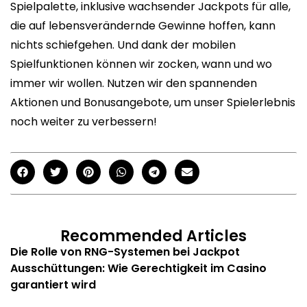
Spielpalette, inklusive wachsender Jackpots für alle,
die auf lebensverändernde Gewinne hoffen, kann
nichts schiefgehen. Und dank der mobilen
Spielfunktionen können wir zocken, wann und wo
immer wir wollen. Nutzen wir den spannenden
Aktionen und Bonusangebote, um unser Spielerlebnis
noch weiter zu verbessern!
Recommended Articles
Die Rolle von RNG-Systemen bei Jackpot
Ausschüttungen: Wie Gerechtigkeit im Casino
garantiert wird