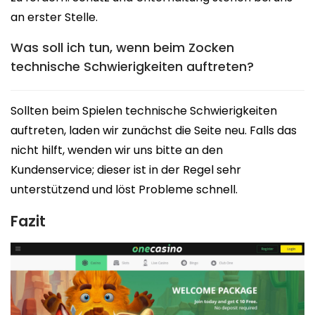
an erster Stelle.
Was soll ich tun, wenn beim Zocken
technische Schwierigkeiten auftreten?
Sollten beim Spielen technische Schwierigkeiten
auftreten, laden wir zunächst die Seite neu. Falls das
nicht hilft, wenden wir uns bitte an den
Kundenservice; dieser ist in der Regel sehr
unterstützend und löst Probleme schnell.
Fazit