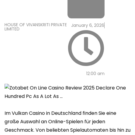
HOUSE OF VIVANSKRITI PRIVATE
January 6, 2026
LIMITED
12:00 am
Im Vulkan Casino in Deutschland finden Sie eine
große Auswahl an Online-Spielen für jeden
Geschmack. Von beliebten Spielautomaten bis hin zu