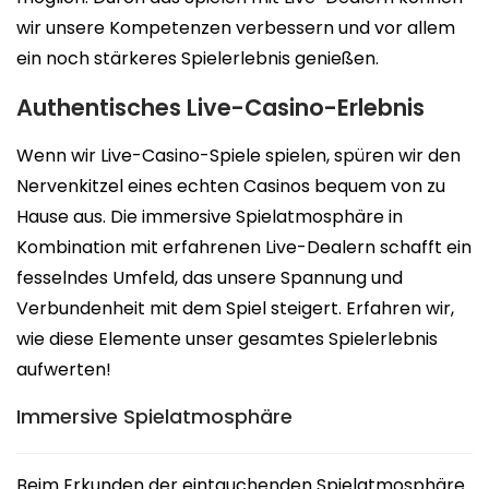
wir unsere Kompetenzen verbessern und vor allem
ein noch stärkeres Spielerlebnis genießen.
Authentisches Live-Casino-Erlebnis
Wenn wir Live-Casino-Spiele spielen, spüren wir den
Nervenkitzel eines echten Casinos bequem von zu
Hause aus. Die immersive Spielatmosphäre in
Kombination mit erfahrenen Live-Dealern schafft ein
fesselndes Umfeld, das unsere Spannung und
Verbundenheit mit dem Spiel steigert. Erfahren wir,
wie diese Elemente unser gesamtes Spielerlebnis
aufwerten!
Immersive Spielatmosphäre
Beim Erkunden der eintauchenden Spielatmosphäre