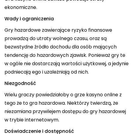
ekonomiczne.
DOGS ▼
Wady i ograniczenia
Gry hazardowe zawierające ryzyko finansowe
CATS ▼
prowadzą do utraty wolnego czasu, oraz są
Pet Sitting
bezwstydne źródło dochodu dla osób mających
tendencję do hazardowych zjawisk. Ponieważ gry te
Wellness by DOG-TRITION
w ogóle nie dostarczają wartości użytkowej, a jedynie
podniecają ego i uzależniają od nich.
Contact Us
Niezgodność
Wielu graczy powiedziałoby o grze kasyno online z
tego że to gra hazardowa. Niektórzy twierdzą, że
niezamiana przywilejem dostępu do gry hazardowej
w trybie internetowym.
Doświadczenie i dostępność