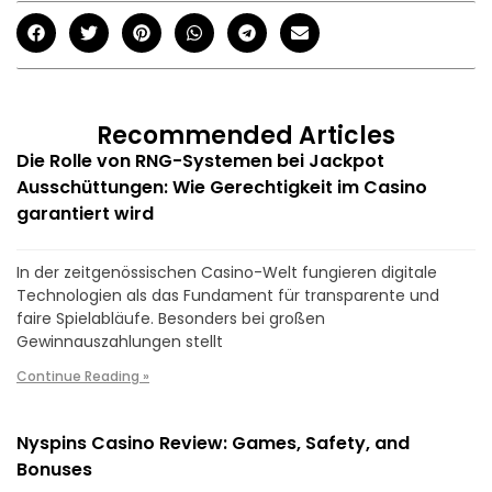
Recommended Articles
Die Rolle von RNG-Systemen bei Jackpot
Ausschüttungen: Wie Gerechtigkeit im Casino
garantiert wird
In der zeitgenössischen Casino-Welt fungieren digitale
Technologien als das Fundament für transparente und
faire Spielabläufe. Besonders bei großen
Gewinnauszahlungen stellt
Continue Reading »
Nyspins Casino Review: Games, Safety, and
Bonuses