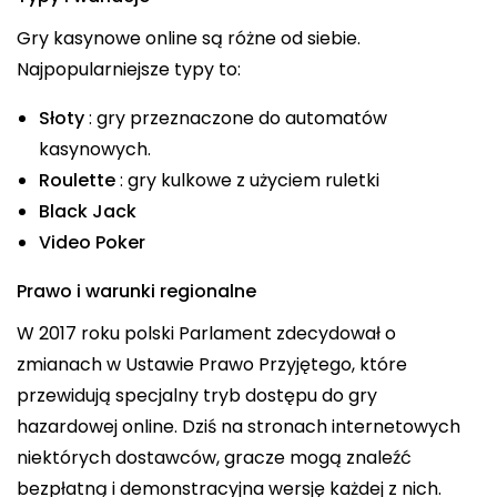
Gry kasynowe online są różne od siebie.
Najpopularniejsze typy to:
Słoty
: gry przeznaczone do automatów
kasynowych.
Roulette
: gry kulkowe z użyciem ruletki
Black Jack
Video Poker
Prawo i warunki regionalne
W 2017 roku polski Parlament zdecydował o
zmianach w Ustawie Prawo Przyjętego, które
przewidują specjalny tryb dostępu do gry
hazardowej online. Dziś na stronach internetowych
niektórych dostawców, gracze mogą znaleźć
bezpłatną i demonstracyjna wersję każdej z nich.