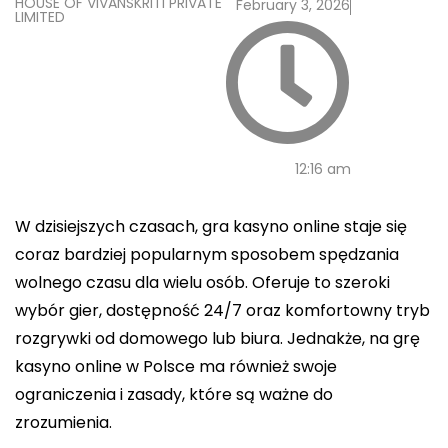
HOUSE OF VIVANSKRITI PRIVATE
February 3, 2026
LIMITED
12:16 am
W dzisiejszych czasach, gra kasyno online staje się
coraz bardziej popularnym sposobem spędzania
wolnego czasu dla wielu osób. Oferuje to szeroki
wybór gier, dostępność 24/7 oraz komfortowny tryb
rozgrywki od domowego lub biura. Jednakże, na grę
kasyno online w Polsce ma również swoje
ograniczenia i zasady, które są ważne do
zrozumienia.