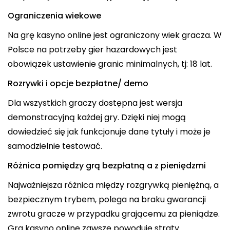
Ograniczenia wiekowe
Na grę kasyno online jest ograniczony wiek gracza. W
Polsce na potrzeby gier hazardowych jest
obowiązek ustawienie granic minimalnych, tj: 18 lat.
Rozrywki i opcje bezpłatne/ demo
Dla wszystkich graczy dostępna jest wersja
demonstracyjną każdej gry. Dzięki niej mogą
dowiedzieć się jak funkcjonuje dane tytuły i może je
samodzielnie testować.
Różnica pomiędzy grą bezpłatną a z pieniędzmi
Najważniejsza różnica między rozgrywką pieniężną, a
bezpiecznym trybem, polega na braku gwarancji
zwrotu gracze w przypadku grającemu za pieniądze.
Gra kasyno online zawsze powoduje straty
APRIL SALE