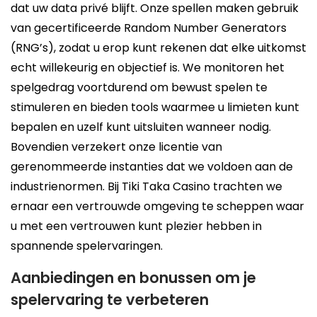
dat uw data privé blijft. Onze spellen maken gebruik
van gecertificeerde Random Number Generators
(RNG’s), zodat u erop kunt rekenen dat elke uitkomst
echt willekeurig en objectief is. We monitoren het
spelgedrag voortdurend om bewust spelen te
stimuleren en bieden tools waarmee u limieten kunt
bepalen en uzelf kunt uitsluiten wanneer nodig.
Bovendien verzekert onze licentie van
APRIL SALE
gerenommeerde instanties dat we voldoen aan de
DOGS ▼
industrienormen. Bij Tiki Taka Casino trachten we
ernaar een vertrouwde omgeving te scheppen waar
CATS ▼
u met een vertrouwen kunt plezier hebben in
spannende spelervaringen.
Pet Sitting
Aanbiedingen en bonussen om je
Wellness by DOG-TRITION
spelervaring te verbeteren