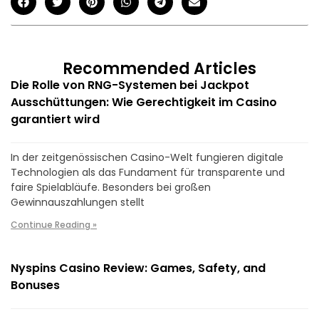
Recommended Articles
Die Rolle von RNG-Systemen bei Jackpot
Ausschüttungen: Wie Gerechtigkeit im Casino
garantiert wird
In der zeitgenössischen Casino-Welt fungieren digitale
Technologien als das Fundament für transparente und
faire Spielabläufe. Besonders bei großen
Gewinnauszahlungen stellt
Continue Reading »
Nyspins Casino Review: Games, Safety, and
Bonuses