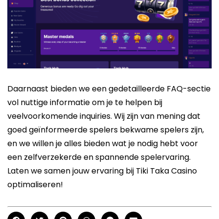
Daarnaast bieden we een gedetailleerde FAQ-sectie
vol nuttige informatie om je te helpen bij
veelvoorkomende inquiries. Wij zijn van mening dat
goed geïnformeerde spelers bekwame spelers zijn,
en we willen je alles bieden wat je nodig hebt voor
een zelfverzekerde en spannende spelervaring.
Laten we samen jouw ervaring bij Tiki Taka Casino
optimaliseren!