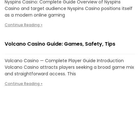
Nyspins Casino: Complete Guide Overview of Nyspins
Casino and target audience Nyspins Casino positions itself
as a modern online gaming
Continue Reading »
Volcano Casino Guide: Games, Safety, Tips
Volcano Casino — Complete Player Guide Introduction
Volcano Casino attracts players seeking a broad game mix
and straightforward access. This
Continue Reading »