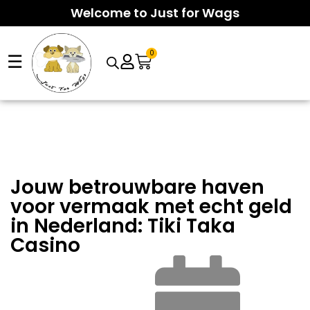
Welcome to Just for Wags
0
☰
Arcade suspense meets smart risk control as
Chicken Road 2
Fast-paced tension defines this arcade rush, where a
InOut Games download
sessions challenge players to exit
clickable
InOut Chicken Road 2
moment can turn tiny bets
before disaster strikes. Featuring medium volatility, four
into wild multipliers before the 15-second round ends. With
difficulty settings, and lightning-fast rounds, the game
95.5% RTP, medium volatility, four difficulty lanes, and
Jouw betrouwbare haven
rewards sharp timing over long waits.
provably fair HTML5 design, players must cash out in time to
voor vermaak met echt geld
avoid the inevitable hit.
in Nederland: Tiki Taka
Casino