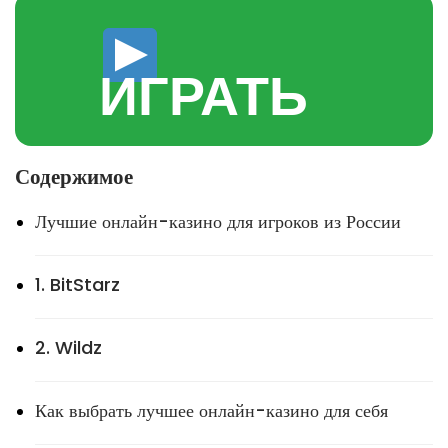
ИГРАТЬ
Содержимое
Лучшие онлайн-казино для игроков из России
1.
BitStarz
2.
Wildz
Как выбрать лучшее онлайн-казино для себя