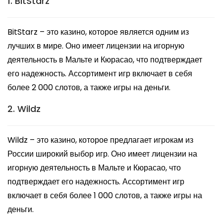
1.
BitStarz
BitStarz – это казино, которое является одним из
лучших в мире. Оно имеет лицензии на игорную
деятельность в Мальте и Кюрасао, что подтверждает
его надежность. Ассортимент игр включает в себя
более 2 000 слотов, а также игры на деньги.
2.
Wildz
Wildz – это казино, которое предлагает игрокам из
России широкий выбор игр. Оно имеет лицензии на
игорную деятельность в Мальте и Кюрасао, что
подтверждает его надежность. Ассортимент игр
включает в себя более 1 000 слотов, а также игры на
деньги.