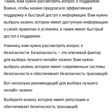
Также, вам нужно рассмотреть вопрос о поддержке.
Важно, чтобы казино предлагало эффективную
поддержку и быстрый доступ к информации. Вам нужно
выбрать казино, которое имеет доступную информацию
о своих правилах и условиях, а также имеет быстрый
доступ к поддержке.
Наконец, вам нужно рассмотреть вопрос о
безопасности. Безопасность – это ключевой фактор
для выбора лучшего онлайн-казино. Вам нужно
выбрать казино, которое имеет современные системы
безопасности и обеспечивает безопасность транзакций.
Вот несколько рекомендаций для выбора лучшего
онлайн-казино:
Выберите казино, которое имеет репутацию и
обеспечивает безопасность транзакций.