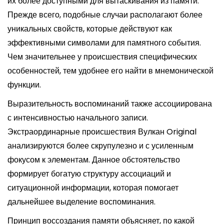
их более доступными для вытаскивания из памяти.
Прежде всего, подобные случаи располагают более
уникальных свойств, которые действуют как
эффективными символами для памятного события.
Чем значительнее у происшествия специфических
особенностей, тем удобнее его найти в мнемонической
функции.
Выразительность воспоминаний также ассоциирована
с интенсивностью начального записи.
Экстраординарные происшествия Вулкан Original
анализируются более скрупулезно и с усиленным
фокусом к элементам. Данное обстоятельство
формирует богатую структуру ассоциаций и
ситуационной информации, которая помогает
дальнейшее выделение воспоминания.
Принцип воссоздания памяти объясняет, по какой