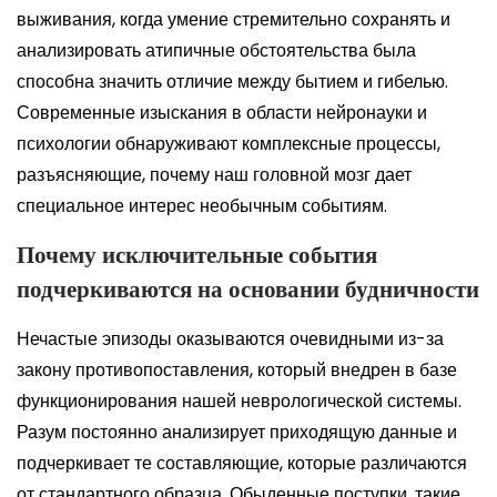
выживания, когда умение стремительно сохранять и
анализировать атипичные обстоятельства была
способна значить отличие между бытием и гибелью.
Современные изыскания в области нейронауки и
психологии обнаруживают комплексные процессы,
разъясняющие, почему наш головной мозг дает
специальное интерес необычным событиям.
Почему исключительные события
подчеркиваются на основании будничности
Нечастые эпизоды оказываются очевидными из-за
закону противопоставления, который внедрен в базе
функционирования нашей неврологической системы.
Разум постоянно анализирует приходящую данные и
подчеркивает те составляющие, которые различаются
от стандартного образца. Обыденные поступки, такие