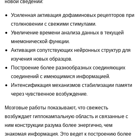
новой сведений:
Усиленная активация дофаминовых рецепторов при
столкновении с свежими стимулами.
Увеличение времени анализа данных в текущей
мнемонической функции.
Активация сопутствующих нейронных структур для
изучения новых образцов.
Построение более разнообразных соединяющих
соединений с имеющимися информацией.
APRIL SALE
Интенсификация механизмов стабилизации памяти
через чувственное возбуждение.
DOGS ▼
Мозговые работы показывают, что свежесть
CATS ▼
возбуждает гиппокампальную область и связанные с
ним конструкции разума более энергично, чем
Pet Sitting
знакомая информация. Это ведет к построению более