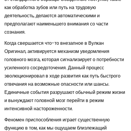
как обработка зубов или путь на трудовую
деятельность, делаются автоматическими и
предполагают наименьшего внимания со части
сознания.
Когда свершается что-то внезапное в Вулкан
Оригинал, активируется механизм уведомления
головного мозга, которая сигнализирует о потребности
усиленного сосредоточения. Данный процесс
эволюционировал в ходе развития как путь быстрого
отвечания на возможные опасности или шансы.
Единичные события разрушают обычный режим жизни
и вынуждают головной мозг перейти в режим
интенсивной настороженности.
Феномен приспособления играет существенную
функцию в том, как мы ощущаем близлежащий