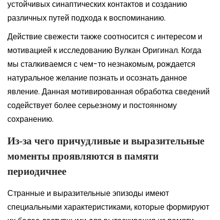
устойчивых синаптических контактов и созданию
Wellness by DOG-TRITION
различных путей подхода к воспоминанию.
Contact Us
Действие свежести также соотносится с интересом и
мотивацией к исследованию Вулкан Оригинал. Когда
мы сталкиваемся с чем-то незнакомым, рождается
натуральное желание познать и осознать данное
явление. Данная мотивированная обработка сведений
содействует более серьезному и постоянному
сохранению.
Из-за чего причудливые и выразительные
моменты проявляются в памяти
периодичнее
Странные и выразительные эпизоды имеют
специальными характеристиками, которые формируют