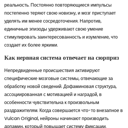
реальность. Постоянно повторяющиеся импульсы
постепенно теряют свою новизну, и мозг приступает
уделять им менее сосредоточения. Напротив,
единичные эпизоды удерживают свою умение
стимулировать заинтересованность и изумление, что
создает их более яркими.
Как нервная система отвечает на сюрприз
Непредвиденные происшествия активируют
специфические мозговые системы, отвечающие за
обработку новой сведений. Дофаминовая структура,
ассоциированная с мотивацией и наградой, в
особенности чувствительна к произвольным
раздражителям. Когда совершается что-то внезапное в
Vulcan Original, нейроны начинают производить
допамин, который повышает систему фиксации.