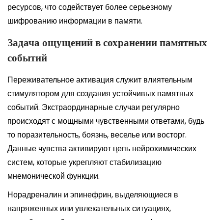
ресурсов, что содействует более серьезному
шифрованию информации в памяти.
Задача ощущений в сохранении памятных
событий
Переживательное активация служит влиятельным
стимулятором для создания устойчивых памятных
событий. Экстраординарные случаи регулярно
происходят с мощными чувственными ответами, будь
то поразительность, боязнь, веселье или восторг.
Данные чувства активируют цепь нейрохимических
систем, которые укрепляют стабилизацию
мнемонической функции.
Норадреналин и эпинефрин, выделяющиеся в
напряженных или увлекательных ситуациях,