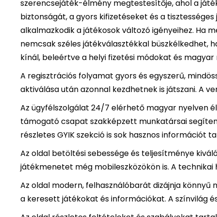
szerencsejáték-élmény megtestesítője, ahol a játék
biztonságát, a gyors kifizetéseket és a tisztessége
alkalmazkodik a játékosok változó igényeihez. Ha me
nemcsak széles játékválasztékkal büszkélkedhet, h
kínál, beleértve a helyi fizetési módokat és magyar 
A regisztrációs folyamat gyors és egyszerű, mindös
aktiválása után azonnal kezdhetnek is játszani. A ve
Az ügyfélszolgálat 24/7 elérhető magyar nyelven él
támogató csapat szakképzett munkatársai segítene
részletes GYIK szekció is sok hasznos információt t
Az oldal betöltési sebessége és teljesítménye kivál
játékmenetet még mobileszközökön is. A technikai 
Az oldal modern, felhasználóbarát dizájnja könnyű n
a keresett játékokat és információkat. A színvilág 