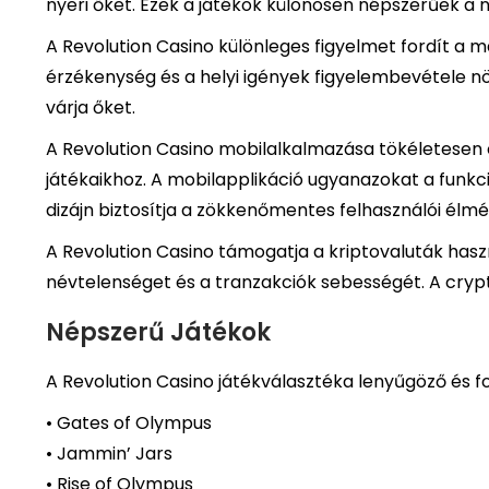
nyeri őket. Ezek a játékok különösen népszerűek 
A Revolution Casino különleges figyelmet fordít a m
érzékenység és a helyi igények figyelembevétele nö
várja őket.
A Revolution Casino mobilalkalmazása tökéletesen 
játékaikhoz. A mobilapplikáció ugyanazokat a funkcióka
dizájn biztosítja a zökkenőmentes felhasználói élmé
A Revolution Casino támogatja a kriptovaluták haszná
névtelenséget és a tranzakciók sebességét. A crypto
Népszerű Játékok
A Revolution Casino játékválasztéka lenyűgöző és 
• Gates of Olympus
• Jammin’ Jars
• Rise of Olympus