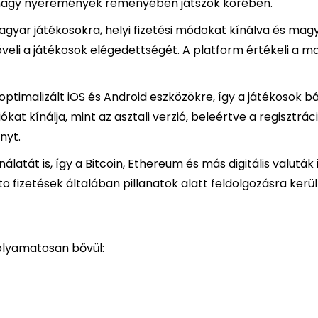
a nagy nyeremények reményében játszók körében.
agyar játékosokra, helyi fizetési módokat kínálva és magy
veli a játékosok elégedettségét. A platform értékeli a m
optimalizált iOS és Android eszközökre, így a játékosok
t kínálja, mint az asztali verzió, beleértve a regisztrációt
nyt.
latát is, így a Bitcoin, Ethereum és más digitális valuták 
 fizetések általában pillanatok alatt feldolgozásra kerül
folyamatosan bővül: