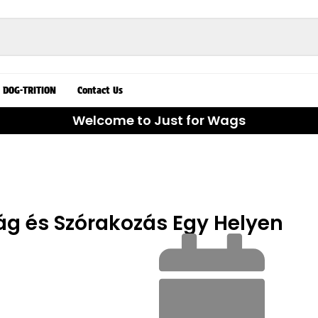
y DOG-TRITION
Contact Us
Welcome to Just for Wags
cken Road 2 InOut Games download
sessions challenge players t
re a clickable
InOut Chicken Road 2
moment can turn tiny bets i
-fast rounds, the game rewards sharp timing over long waits.
culty lanes, and provably fair HTML5 design, players must cash out
ág és Szórakozás Egy Helyen