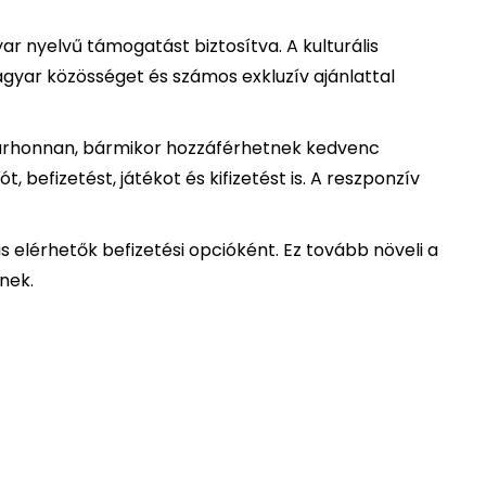
ar nyelvű támogatást biztosítva. A kulturális
agyar közösséget és számos exkluzív ajánlattal
 bárhonnan, bármikor hozzáférhetnek kedvenc
, befizetést, játékot és kifizetést is. A reszponzív
is elérhetők befizetési opcióként. Ez tovább növeli a
nek.