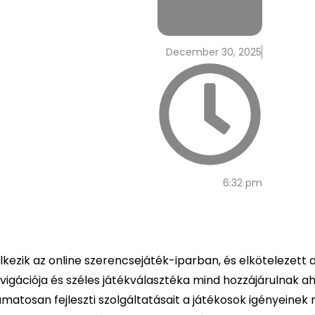
December 30, 2025
6:32 pm
kezik az online szerencsejáték-iparban, és elkötelezett 
navigációja és széles játékválasztéka mind hozzájárulnak a
amatosan fejleszti szolgáltatásait a játékosok igényeinek