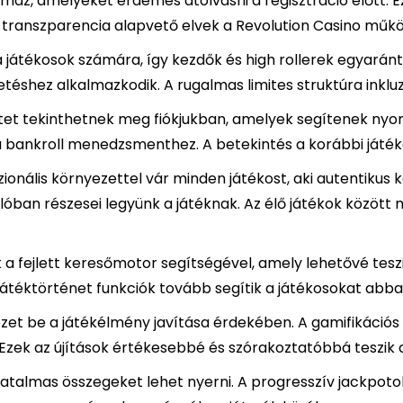
almaz, amelyeket érdemes átolvasni a regisztráció előtt. 
s a transzparencia alapvető elvek a Revolution Casino mű
 a játékosok számára, így kezdők és high rollerek egyará
téshez alkalmazkodik. A rugalmas limites struktúra inklu
netet tekinthetnek meg fiókjukban, amelyek segítenek nyo
a bankroll menedzsmenthez. A betekintés a korábbi játék
szionális környezettel vár minden játékost, aki autentik
alóban részesei legyünk a játéknak. Az élő játékok között 
 a fejlett keresőmotor segítségével, amely lehetővé teszi
a játéktörténet funkciók tovább segítik a játékosokat abb
vezet be a játékélmény javítása érdekében. A gamifikáció
Ezek az újítások értékesebbé és szórakoztatóbbá teszik a
 hatalmas összegeket lehet nyerni. A progresszív jackp