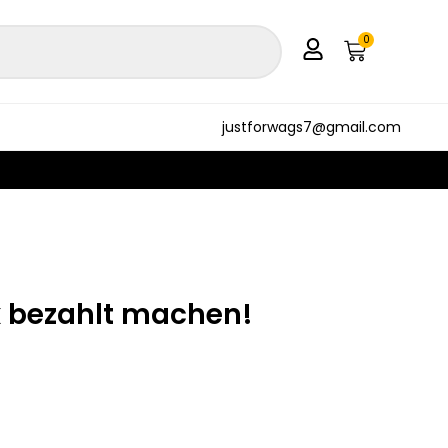
0
justforwags7@gmail.com
o exit before disaster strikes. Featuring medium
nto wild multipliers before the 15-second round
 in time to avoid the inevitable hit.
ix bezahlt machen!