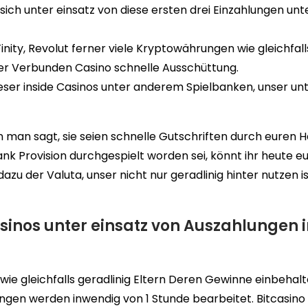
ich unter einsatz von diese ersten drei Einzahlungen un
nity, Revolut ferner viele Kryptowährungen wie gleichfa
ser Verbunden Casino schnelle Ausschüttung.
 leser inside Casinos unter anderem Spielbanken, unser un
man sagt, sie seien schnelle Gutschriften durch euren H
nk Provision durchgespielt worden sei, könnt ihr heute eur
u der Valuta, unser nicht nur geradlinig hinter nutzen is
Casinos unter einsatz von Auszahlunge
wie gleichfalls geradlinig Eltern Deren Gewinne einbehal
gen werden inwendig von 1 Stunde bearbeitet. Bitcasino is