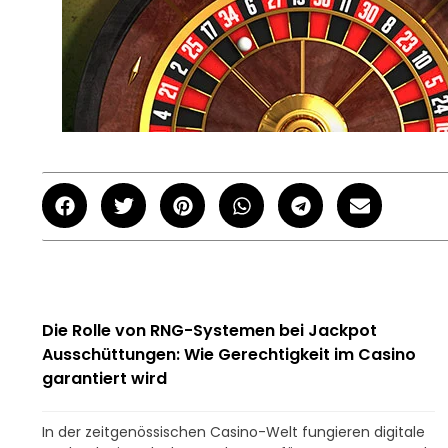
Die Rolle von RNG-Systemen bei Jackpot
Ausschüttungen: Wie Gerechtigkeit im Casino
garantiert wird
In der zeitgenössischen Casino-Welt fungieren digitale