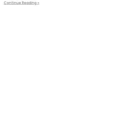
Continue Reading »