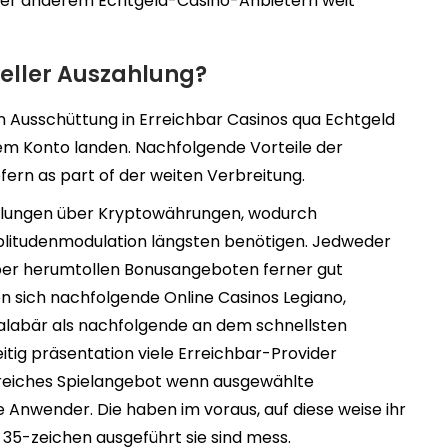
 unter anderem Echtgeld-Casino-Anbietern weit
neller Auszahlung?
n Ausschüttung in Erreichbar Casinos qua Echtgeld
nem Konto landen. Nachfolgende Vorteile der
ern as part of der weiten Verbreitung.
ahlungen über Kryptowährungen, wodurch
litudenmodulation längsten benötigen. Jedweder
ber herumtollen Bonusangeboten ferner gut
 sich nachfolgende Online Casinos Legiano,
Koalabär als nachfolgende an dem schnellsten
itig präsentation viele Erreichbar-Provider
eiches Spielangebot wenn ausgewählte
Anwender. Die haben im voraus, auf diese weise ihr
35-zeichen ausgeführt sie sind mess.