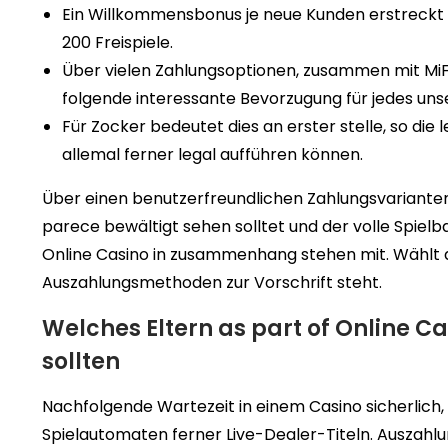
Ein Willkommensbonus je neue Kunden erstreckt s
200 Freispiele.
Über vielen Zahlungsoptionen, zusammen mit MiFi
folgende interessante Bevorzugung für jedes un
Für Zocker bedeutet dies an erster stelle, so die
allemal ferner legal aufführen können.
Über einen benutzerfreundlichen Zahlungsvarianten 
parece bewältigt sehen solltet und der volle Spielba
Online Casino in zusammenhang stehen mit. Wählt daz
Auszahlungsmethoden zur Vorschrift steht.
Welches Eltern as part of Online 
sollten
Nachfolgende Wartezeit in einem Casino sicherlich, 
Spielautomaten ferner Live-Dealer-Titeln. Auszahlun