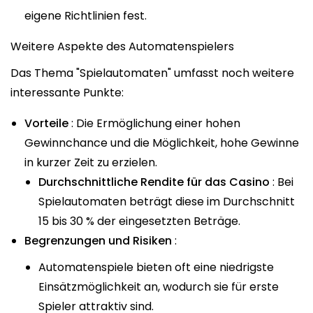
eigene Richtlinien fest.
Contact Us
Weitere Aspekte des Automatenspielers
Das Thema "Spielautomaten" umfasst noch weitere
interessante Punkte:
Vorteile
: Die Ermöglichung einer hohen
Gewinnchance und die Möglichkeit, hohe Gewinne
in kurzer Zeit zu erzielen.
Durchschnittliche Rendite für das Casino
: Bei
Spielautomaten beträgt diese im Durchschnitt
15 bis 30 % der eingesetzten Beträge.
Begrenzungen und Risiken
:
Automatenspiele bieten oft eine niedrigste
Einsätzmöglichkeit an, wodurch sie für erste
Spieler attraktiv sind.