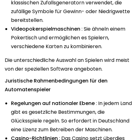
klassischen Zufallsgeneratorn verwendet, die
zufällige Symbole für Gewinn- oder Niedrigwette
bereitstellen.
Videopokerspielmaschinen
: Sie ähneln einem
Pokertisch und ermöglichen es Spielern,
verschiedene Karten zu kombinieren.
Die unterschiedliche Auswahl an Spielen wird meist
von der speziellen Software angeboten.
APRIL SALE
Juristische Rahmenbedingungen für den
DOGS ▼
Automatenspieler
Regelungen auf nationaler Ebene
: In jedem Land
CATS ▼
gibt es gesetzliche Bestimmungen, die
Pet Sitting
Glücksspiele regeln. So erfordert in Deutschland
eine Lizenz zum Betreiben der Maschinen.
Wellness by DOG-TRITION
Casino-Richtlinien
: Das Casino setzt überdies