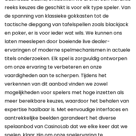
reeks keuzes die geschikt is voor elk type speler. Van
de spanning van klassieke gokkasten tot de
tactische diepgang van tafelspellen zoals blackjack
en poker, er is voor ieder wat wils. We kunnen ons
laten meeslepen door boeiende live dealer-
ervaringen of moderne spelmechanismen in actuele
titels onderzoeken. Elk spel is zorgvuldig ontworpen
om onze ervaring te verbeteren en onze
vaardigheden aan te scherpen. Tijdens het
verkennen van dit aanbod vinden we zowel
mogelijkheden voor spelers met hoge inzetten als
meer bereikbare keuzes, waardoor het behalen van
expertise haalbaar is. Met eenvoudige interfaces en
aantrekkelijke beelden garandeert het diverse
spelaanbod van CasinoLab dat we elke keer dat we
spelen, klaar zijn om onze spelervaring te