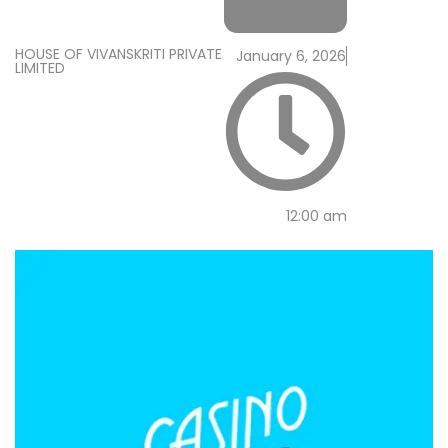
HOUSE OF VIVANSKRITI PRIVATE
January 6, 2026
LIMITED
12:00 am