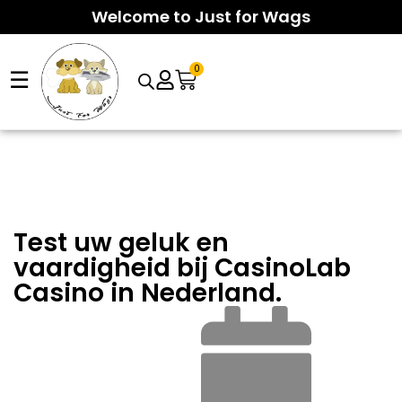
Welcome to Just for Wags
0
☰
Arcade suspense meets smart risk control as
Chicken Road 2
Fast-paced tension defines this arcade rush, where a
InOut Games download
sessions challenge players to exit
clickable
InOut Chicken Road 2
moment can turn tiny bets
before disaster strikes. Featuring medium volatility, four
into wild multipliers before the 15-second round ends. With
difficulty settings, and lightning-fast rounds, the game
95.5% RTP, medium volatility, four difficulty lanes, and
Test uw geluk en
rewards sharp timing over long waits.
provably fair HTML5 design, players must cash out in time to
vaardigheid bij CasinoLab
avoid the inevitable hit.
Casino in Nederland.