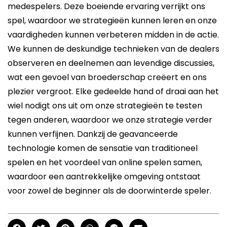
medespelers. Deze boeiende ervaring verrijkt ons
spel, waardoor we strategieën kunnen leren en onze
vaardigheden kunnen verbeteren midden in de actie.
We kunnen de deskundige technieken van de dealers
observeren en deelnemen aan levendige discussies,
wat een gevoel van broederschap creëert en ons
plezier vergroot. Elke gedeelde hand of draai aan het
wiel nodigt ons uit om onze strategieën te testen
tegen anderen, waardoor we onze strategie verder
kunnen verfijnen. Dankzij de geavanceerde
technologie komen de sensatie van traditioneel
spelen en het voordeel van online spelen samen,
waardoor een aantrekkelijke omgeving ontstaat
voor zowel de beginner als de doorwinterde speler.