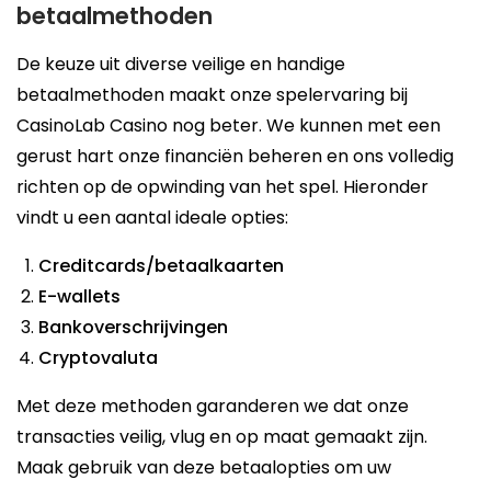
Contact Us
betaalmethoden
De keuze uit diverse veilige en handige
betaalmethoden maakt onze spelervaring bij
CasinoLab Casino nog beter. We kunnen met een
gerust hart onze financiën beheren en ons volledig
richten op de opwinding van het spel. Hieronder
vindt u een aantal ideale opties:
Creditcards/betaalkaarten
E-wallets
Bankoverschrijvingen
Cryptovaluta
Met deze methoden garanderen we dat onze
transacties veilig, vlug en op maat gemaakt zijn.
Maak gebruik van deze betaalopties om uw