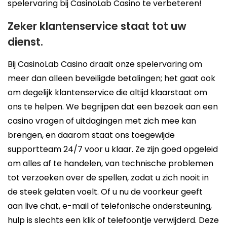
spelervaring bij CasinoLab Casino te verbeteren!
Zeker klantenservice staat tot uw
dienst.
Bij CasinoLab Casino draait onze spelervaring om
meer dan alleen beveiligde betalingen; het gaat ook
om degelijk klantenservice die altijd klaarstaat om
ons te helpen. We begrijpen dat een bezoek aan een
casino vragen of uitdagingen met zich mee kan
brengen, en daarom staat ons toegewijde
supportteam 24/7 voor u klaar. Ze zijn goed opgeleid
om alles af te handelen, van technische problemen
tot verzoeken over de spellen, zodat u zich nooit in
de steek gelaten voelt. Of u nu de voorkeur geeft
aan live chat, e-mail of telefonische ondersteuning,
hulp is slechts een klik of telefoontje verwijderd. Deze