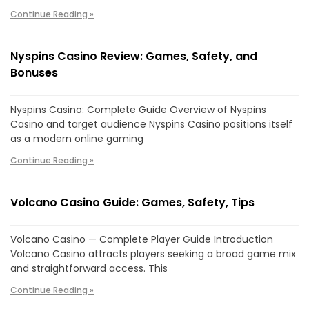
Continue Reading »
Nyspins Casino Review: Games, Safety, and
Bonuses
Nyspins Casino: Complete Guide Overview of Nyspins
Casino and target audience Nyspins Casino positions itself
as a modern online gaming
Continue Reading »
Volcano Casino Guide: Games, Safety, Tips
Volcano Casino — Complete Player Guide Introduction
Volcano Casino attracts players seeking a broad game mix
and straightforward access. This
Continue Reading »