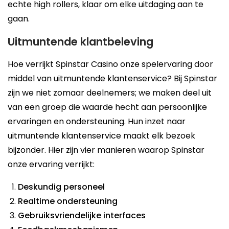
echte high rollers, klaar om elke uitdaging aan te
gaan.
Wellness by DOG-TRITION
Uitmuntende klantbeleving
Contact Us
Hoe verrijkt Spinstar Casino onze spelervaring door
middel van uitmuntende klantenservice? Bij Spinstar
zijn we niet zomaar deelnemers; we maken deel uit
van een groep die waarde hecht aan persoonlijke
ervaringen en ondersteuning. Hun inzet naar
uitmuntende klantenservice maakt elk bezoek
bijzonder. Hier zijn vier manieren waarop Spinstar
onze ervaring verrijkt:
Deskundig personeel
Realtime ondersteuning
Gebruiksvriendelijke interfaces