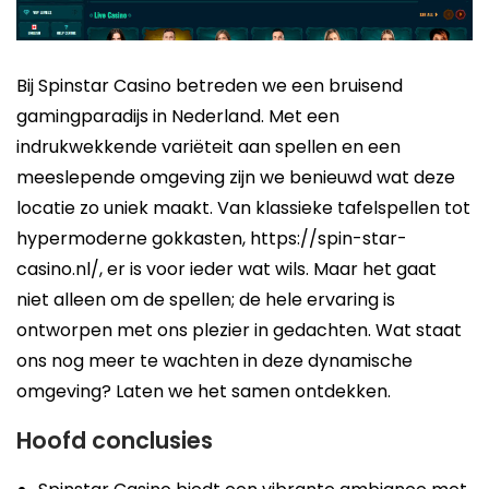
Bij Spinstar Casino betreden we een bruisend
gamingparadijs in Nederland. Met een
indrukwekkende variëteit aan spellen en een
meeslepende omgeving zijn we benieuwd wat deze
locatie zo uniek maakt. Van klassieke tafelspellen tot
hypermoderne gokkasten,
https://spin-star-
casino.nl/
, er is voor ieder wat wils. Maar het gaat
niet alleen om de spellen; de hele ervaring is
ontworpen met ons plezier in gedachten. Wat staat
ons nog meer te wachten in deze dynamische
omgeving? Laten we het samen ontdekken.
Hoofd conclusies