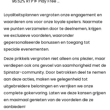
Loyaliteitsplannen vergroten onze engagement en
waarderen ons voor onze loyale spelers. Naarmate
we punten verzamelen door te deelnemen, krijgen
we exclusieve voordelen, waaronder
gepersonaliseerde bonussen en toegang tot
speciale evenementen.
Deze prikkels vergroten niet alleen ons plezier, maar
verdiepen ook ons gevoel van saamhorigheid met de
Spinstar-community. Door betrokken deel te nemen
aan deze acties, maken we gelegenheid tot
uitgebreidere beloningen en verrijken we onze
complete gokervaring. Laten we deze kansen grijpen
en maximaal genieten van de voordelen die ze
aanbieden!