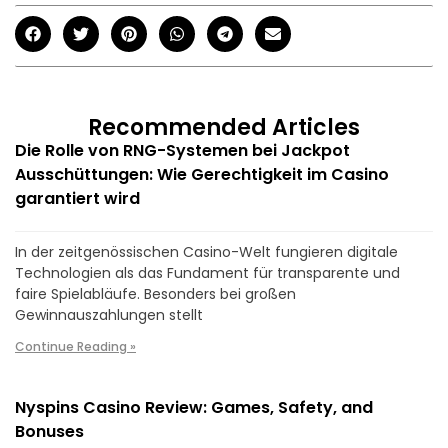
Recommended Articles
Die Rolle von RNG-Systemen bei Jackpot
Ausschüttungen: Wie Gerechtigkeit im Casino
garantiert wird
In der zeitgenössischen Casino-Welt fungieren digitale
Technologien als das Fundament für transparente und
faire Spielabläufe. Besonders bei großen
Gewinnauszahlungen stellt
Continue Reading »
Nyspins Casino Review: Games, Safety, and
Bonuses