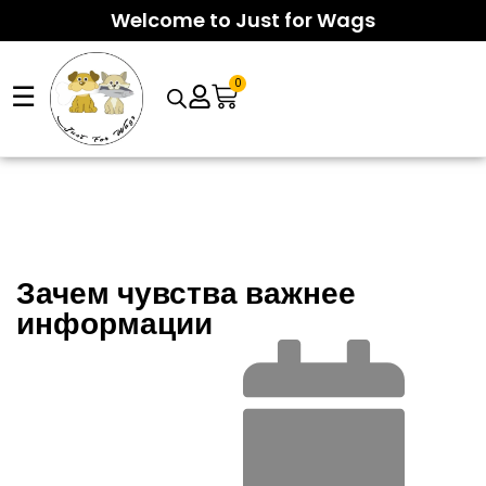
Welcome to Just for Wags
0
☰
Arcade suspense meets smart risk control as
Chicken Road 2
Fast-paced tension defines this arcade rush, where a
InOut Games download
sessions challenge players to exit
clickable
InOut Chicken Road 2
moment can turn tiny bets
before disaster strikes. Featuring medium volatility, four
into wild multipliers before the 15-second round ends. With
difficulty settings, and lightning-fast rounds, the game
95.5% RTP, medium volatility, four difficulty lanes, and
Зачем чувства важнее
rewards sharp timing over long waits.
provably fair HTML5 design, players must cash out in time to
информации
avoid the inevitable hit.