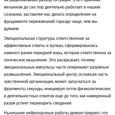
механизм до сих пор деятельно работает в нашем
сознании, заставляя нас делать определения на
фундаменте переживаний гораздо чаще, чем мы
думаем.
Эмоциональная структура, ответственная за
аффективные ответы в вулкан, сформировалась
намного ранее передней коры, которая ответственна за
логическое мышление. Это раскрывает, почему
эмоциональные импульсы часто опережают разумные
размышления. Эмоциональный центр, основная часть
чувственной организации, может запускаться за
фрагменты секунды, инициируя поток физиологических
и деятельностных ответов еще до того, как намеренный
разум успеет переварить сведения.
Нынешние нейронаучные работы демонстрируют, что